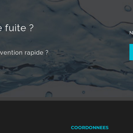
 fuite ?
N
vention rapide ?
COORDONNEES